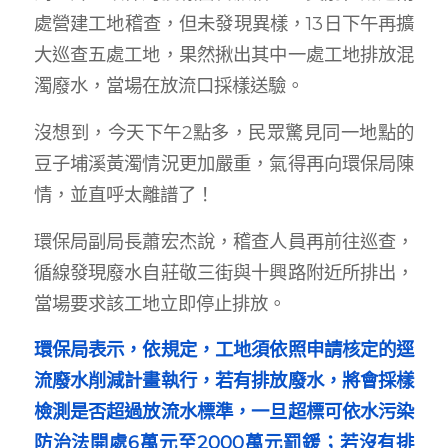
處營建工地稽查，但未發現異樣，13日下午再擴
大巡查五處工地，果然揪出其中一處工地排放混
濁廢水，當場在放流口採樣送驗。
沒想到，今天下午2點多，民眾驚見同一地點的
豆子埔溪黃濁情況更加嚴重，氣得再向環保局陳
情，並直呼太離譜了！
環保局副局長蕭宏杰說，稽查人員再前往巡查，
循線發現廢水自莊敬三街與十興路附近所排出，
當場要求該工地立即停止排放。
環保局表示，依規定，工地須依照申請核定的逕
流廢水削減計畫執行，若有排放廢水，將會採樣
檢測是否超過放流水標準，一旦超標可依水污染
防治法開處6萬元至2000萬元罰鍰；若沒有排