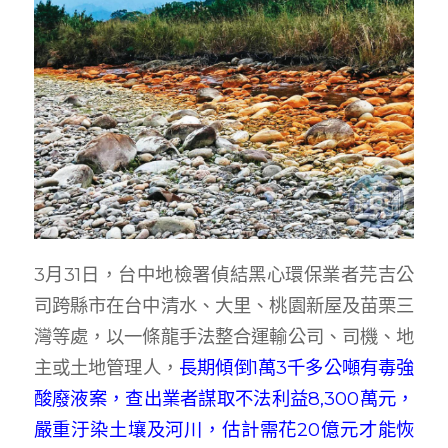
3月31日，台中地檢署偵結黑心環保業者芫吉公
司跨縣市在台中清水、大里、桃園新屋及苗栗三
灣等處，以一條龍手法整合運輸公司、司機、地
主或土地管理人，
長期傾倒1萬3千多公噸有毒強
酸廢液案，查出業者謀取不法利益8,300萬元，
嚴重汙染土壤及河川，估計需花20億元才能恢