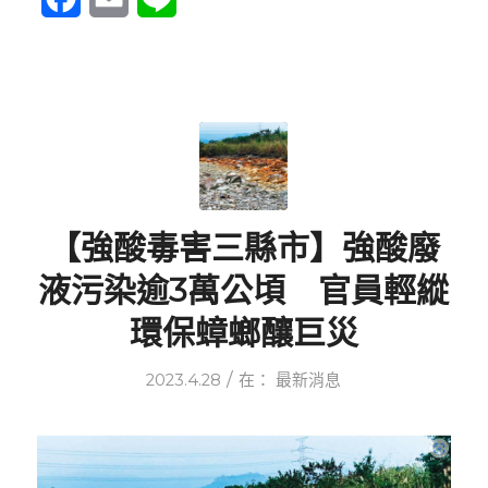
【強酸毒害三縣市】強酸廢
液污染逾3萬公頃 官員輕縱
環保蟑螂釀巨災
/
2023.4.28
在：
最新消息