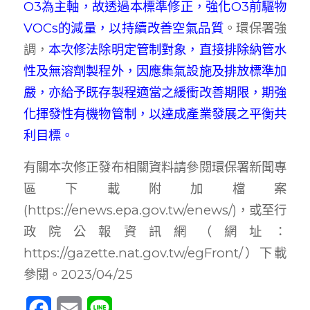
O3為主軸，故透過本標準修正，強化O3前驅物
VOCs的減量，以持續改善空氣品質
。環保署強
調，
本次修法除明定管制對象，直接排除納管水
性及無溶劑製程外，因應集氣設施及排放標準加
嚴，亦給予既存製程適當之緩衝改善期限，期強
化揮發性有機物管制，以達成產業發展之平衡共
利目標。
有關本次修正發布相關資料請參閱環保署新聞專
區下載附加檔案
(https://enews.epa.gov.tw/enews/)，或至行
政院公報資訊網（網址：
https://gazette.nat.gov.tw/egFront/）下載
參閱。2023/04/25
Facebook
Email
Line