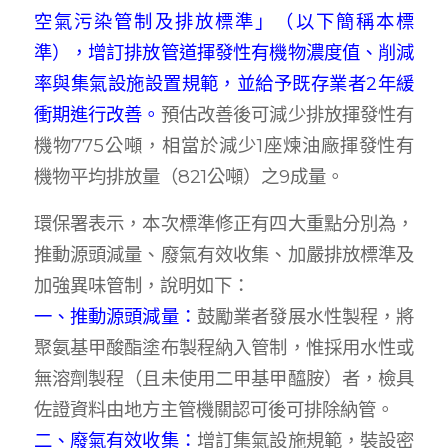
空氣污染管制及排放標準」（以下簡稱本標
準），增訂排放管道揮發性有機物濃度值、削減
率與集氣設施設置規範，並給予既存業者2年緩
衝期進行改善。
預估改善後可減少排放揮發性有
機物775公噸，相當於減少1座煉油廠揮發性有
機物平均排放量（821公噸）之9成量。
環保署表示，本次標準修正有四大重點分別為，
推動源頭減量、廢氣有效收集、加嚴排放標準及
加強異味管制，說明如下：
一、推動源頭減量：
鼓勵業者發展水性製程，將
聚氨基甲酸酯塗布製程納入管制，惟採用水性或
無溶劑製程（且未使用二甲基甲醯胺）者，檢具
佐證資料由地方主管機關認可後可排除納管。
二、廢氣有效收集：
增訂集氣設施規範，裝設密