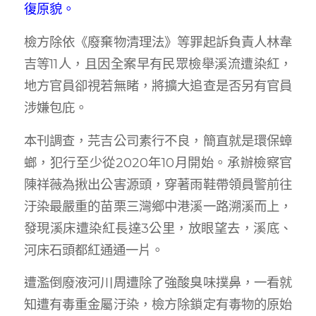
復原貌。
檢方除依《廢棄物清理法》等罪起訴負責人林韋
吉等11人，且因全案早有民眾檢舉溪流遭染紅，
地方官員卻視若無睹，將擴大追查是否另有官員
涉嫌包庇。
本刊調查，芫吉公司素行不良，簡直就是環保蟑
螂，犯行至少從2020年10月開始。承辦檢察官
陳祥薇為揪出公害源頭，穿著雨鞋帶領員警前往
汙染最嚴重的苗栗三灣鄉中港溪一路溯溪而上，
發現溪床遭染紅長達3公里，放眼望去，溪底、
河床石頭都紅通通一片。
遭濫倒廢液河川周遭除了強酸臭味撲鼻，一看就
知遭有毒重金屬汙染，檢方除鎖定有毒物的原始