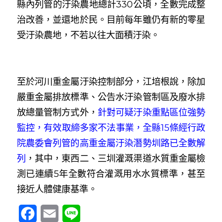
縣內列管的汙染農地總計330公頃，全數完成整
治改善，並還地於民。目前每年雖仍有新的零星
受汙染農地，不若以往大面積汙染。
至於河川重金屬汙染控制部分，江培根說，除加
嚴重金屬排放標準、公告水汙染管制區及廢水排
放總量管制方式外，
針對可疑汙染重點區位強勢
監控，有效取締多家不法事業，全縣15條經行政
院農委會列管的高重金屬汙染潛勢圳路已全數解
列
，其中，東西二、三圳灌溉渠道水質重金屬檢
測已連續5年全數符合灌溉用水水質標準，甚至
接近人體健康基準。
Facebook
Email
Line