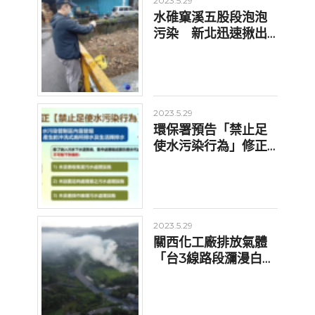
2023.5.29
水碓窠溪五股段泡泡
污染 新北迅速揪出
可疑來源告發處分
2023.5.29
環保署預告「禁止足
使水污染行為」修正
草案 113年7月1日生效
2023.5.29
關西化工廠排放氣體
「台3線路段瀰漫白
煙」 環保局到場偵測
開罰