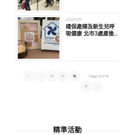
2023.5.17
確保產婦及新生兒呼
吸健康 北市3處產後
護理之家取得室內空
品金級認證
«
‹
13
14
15
Page 15 of 16
16
›
精準活動