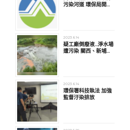
污染河道 環保局開罰
限期清污
2023.6.14
疑工廠倒廢液…淨水場
遭污染 關西、新埔
6400戶急停水
2023.6.14
環保署科技執法 加強
監督汙染排放