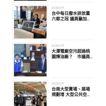
2023.5.17
台中每日廢水排放量
六都之冠 議員籲加快
廢水減排措施
2023.5.17
大潭電廠空污超過桃
園煉油廠？ 市議員
要求市府嚴密汙染管
控
2023.5.17
台南大型賣場、展場
規劃增 大型公共空間
將強化室內空品維護
檢測