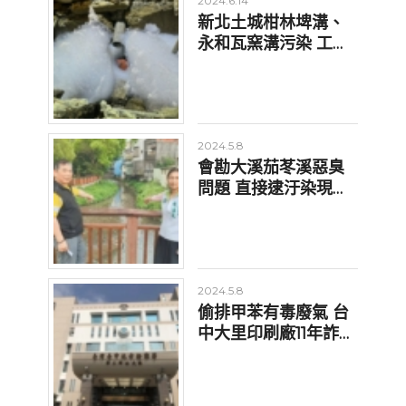
2024.6.14
新北土城柑林埤溝、
永和瓦窯溝污染 工地
惹禍遭重罰
2024.5.8
會勘大溪茄苳溪惡臭
問題 直接逮汙染現行
犯
2024.5.8
偷排甲苯有毒廢氣 台
中大里印刷廠11年詐
8400萬空汙費