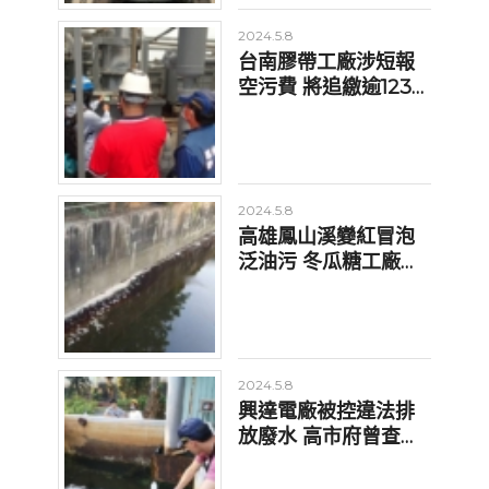
2024.5.8
台南膠帶工廠涉短報
空污費 將追繳逾1238
萬元
2024.5.8
高雄鳳山溪變紅冒泡
泛油污 冬瓜糖工廠偷
排廢水開罰、勒令停
工
2024.5.8
興達電廠被控違法排
放廢水 高市府曾查獲
7件罰512萬今再稽查