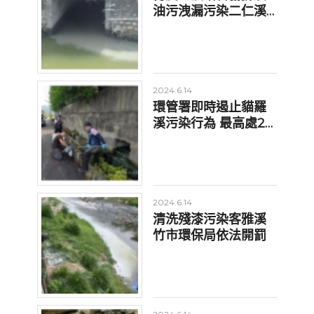
油污洩漏污染二仁溪
違反水污法最高罰2千
萬元
2024.6.14
環管署即時遏止貓羅
溪污染行為 最高處2
千萬元罰鍰
2024.6.14
清洗殘漆污染客雅溪
竹市環保局依法開罰