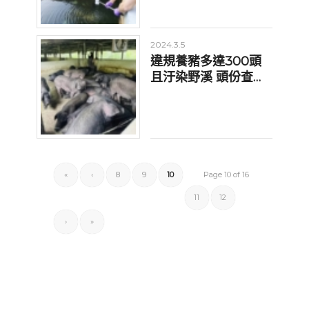
2024.3.5
違規養豬多達300頭
且汙染野溪 頭份查獲
非法養豬場開罰
«
‹
8
9
10
Page 10 of 16
11
12
›
»