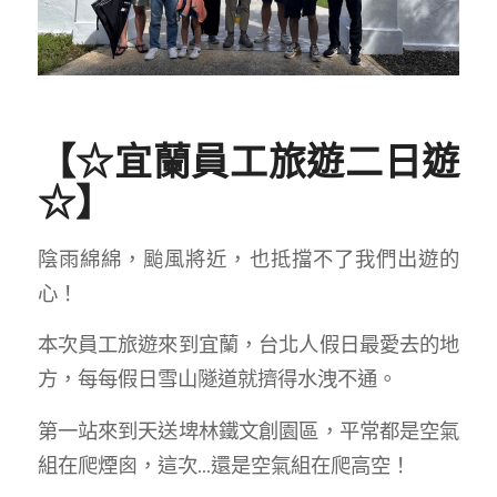
【☆宜蘭員工旅遊二日遊
☆】
陰雨綿綿，颱風將近，也抵擋不了我們出遊的
心！
本次員工旅遊來到宜蘭，台北人假日最愛去的地
方，每每假日雪山隧道就擠得水洩不通。
第一站來到天送埤林鐵文創園區，平常都是空氣
組在爬煙囪，這次…還是空氣組在爬高空！