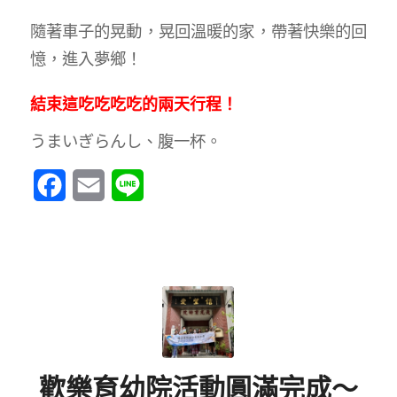
隨著車子的晃動，晃回溫暖的家，帶著快樂的回
憶，進入夢鄉！
結束這吃吃吃吃的兩天行程！
うまいぎらんし、腹一杯。
Facebook
Email
Line
歡樂育幼院活動圓滿完成～