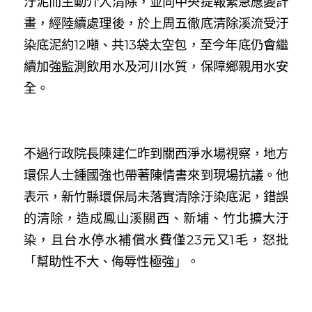
汙泥而主動介入清除，並向中央提報緊急應變計
畫，經陸續處理後，於上周五徹底清除溪流受汙
染底泥約12噸、共13袋太空包，至今年底仍會繼
續加強監測飲用水及河川水質，保障鄉親用水安
全。
不過行政院長陳建仁昨到關西淨水場視察，地方
環保人士鍾國強也帶著陳情書來到現場抗議。他
表示，新竹縣環保局未落實清除汙染底泥，錯誤
的清除，造成鳳山溪關西、新埔、竹北擴大汙
染，且台水停水補償水費僅23元又1毛，怒批
「幫助性不大、侮辱性極強」。