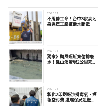
2026.7.1
不甩停工令！台中3家高污
染違章工廠遭斷水斷電
2026.7.1
獨家》颱風逼近竟偷排廢
水！鳳山溪驚現2公里死魚
高雄重罰3廠
2026.7.1
彰化2印刷廠涉排毒氣、短
報空污費 遭環保局追繳
7663萬元