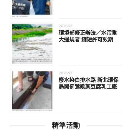
2026.7.1
環境部修正辦法／水污重
大違規者 縮短許可效期
2026.7.1
廢水染白排水路 新北環保
局開罰鶯歌某豆腐乳工廠
精準活動