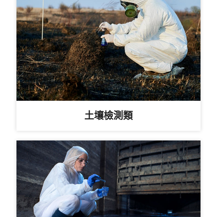
土壤檢測類