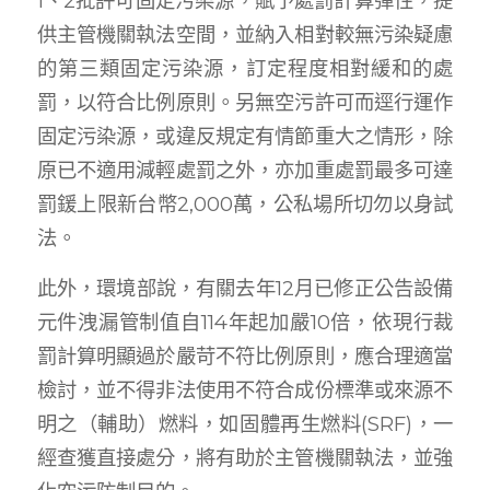
1、2批許可固定污染源，賦予處罰計算彈性，提
供主管機關執法空間，並納入相對較無污染疑慮
的第三類固定污染源，訂定程度相對緩和的處
罰，以符合比例原則。另無空污許可而逕行運作
固定污染源，或違反規定有情節重大之情形，除
原已不適用減輕處罰之外，亦加重處罰最多可達
罰鍰上限新台幣2,000萬，公私場所切勿以身試
法。
此外，環境部說，有關去年12月已修正公告設備
元件洩漏管制值自114年起加嚴10倍，依現行裁
罰計算明顯過於嚴苛不符比例原則，應合理適當
檢討，並不得非法使用不符合成份標準或來源不
明之（輔助）燃料，如固體再生燃料(SRF)，一
經查獲直接處分，將有助於主管機關執法，並強