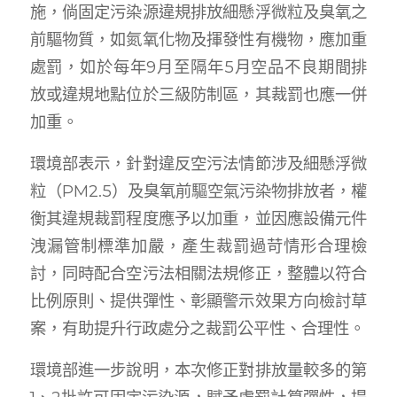
施，倘固定污染源違規排放細懸浮微粒及臭氧之
前驅物質，如氮氧化物及揮發性有機物，應加重
處罰，如於每年9月至隔年5月空品不良期間排
放或違規地點位於三級防制區，其裁罰也應一併
加重。
環境部表示，針對違反空污法情節涉及細懸浮微
粒（PM2.5）及臭氧前驅空氣污染物排放者，權
衡其違規裁罰程度應予以加重，並因應設備元件
洩漏管制標準加嚴，產生裁罰過苛情形合理檢
討，同時配合空污法相關法規修正，整體以符合
比例原則、提供彈性、彰顯警示效果方向檢討草
案，有助提升行政處分之裁罰公平性、合理性。
環境部進一步說明，本次修正對排放量較多的第