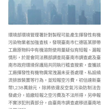
環境部環境管理署針對製程可能產生揮發性有機
污染物業者加強查核，發現臺南市仁德區某膠帶
工廠原物料中有機溶劑使用量疑似有短報、漏報
情形，於是會同法務部調查局臺南市調查處及臺
南市政府環境保護局共同執行稽查搜索，查獲該
工廠揮發性有機物異常洩漏未妥善處理、私設繞
流排放裝置等行為，並短報空污費，初估達新臺
幣1,238萬餘元，除將依違反空氣污染防制法告
發處分，追繳短報之空污費及不法所得，另申報
不實涉犯刑責部分，由臺南市調查處移送臺南地