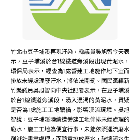
竹北市豆子埔溪再現汙染，縣議員吳旭智今天表
示，豆子埔溪於台1線鐵道旁溪段出現黃泥水，
環保局表示，經查為1處營建工地施作地下室而
排放未經處理廢汙水，將依法開罰。
國民黨籍新
竹縣議員吳旭智向中央社記者表示，在豆子埔溪
於台1線鐵道旁溪段，湧入混濁的黃泥水，質疑
是否為1處施工工地釀禍，影響溪流環境。
吳旭
智說，豆子埔溪陸續遭營建工地偷排未經處理的
廢水，施工工地為便宜行事，未能依照逕流廢水
削減計畫書處理，而隨意排放廢水，破壞溪水生