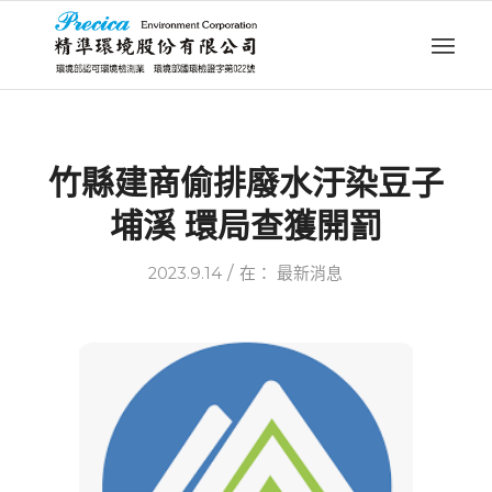
竹縣建商偷排廢水汙染豆子
埔溪 環局查獲開罰
/
2023.9.14
在：
最新消息