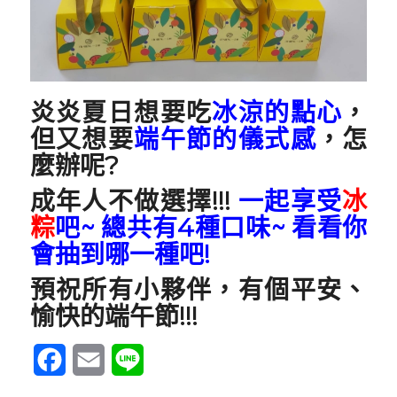
炎炎夏日想要吃
冰涼的點心
，
但又想要
端午節的儀式感
，怎
麼辦呢?
成年人不做選擇!!!
一起享受
冰
粽
吧~ 總共有4種口味~ 看看你
會抽到哪一種吧!
預祝所有小夥伴，有個平安、
愉快的端午節!!!
Facebook
Email
Line