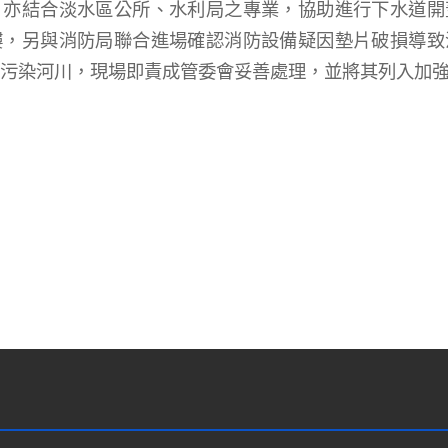
，亦結合淡水區公所、水利局之專業，協助進行下水道開
樓，另與消防局聯合進場確認消防設備疑因墊片破損導致
污染河川，現場即責成管委會妥善處理，並將其列入加
ine