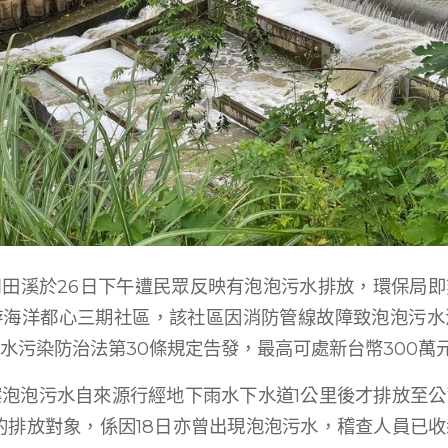
田溪於26日下午遭民眾反映有泡泡污水排放，環保局
游海洋都心三期社區，該社區因消防管線故障致泡泡污水
水污染防治法第30條規定告發，最高可處新台幣300萬
泡泡污水自來源行經地下雨水下水道1公里後才排放至
的排放對象，係因18日亦曾出現泡泡污水，稽查人員已