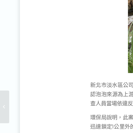
新北市淡水區公司
認泡泡來源為上
高雄172家畜牧場廢水再
查人員當場依違反
利用 每年河川污染減少
25.8萬噸
環保局說明，此案
迅速鎖定1公里外