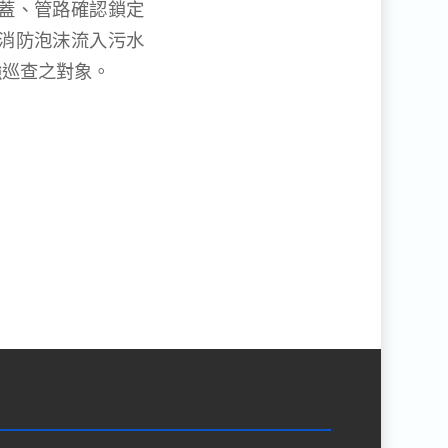
蓋、管路確認鎖定
消防泡沫流入污水
強巡查之對象。