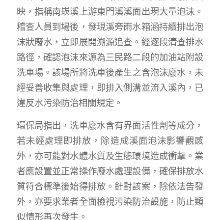
映，指稱南崁溪上游東門溪溪面出現大量泡沫。
稽查人員到場後，發現溪旁雨水箱涵持續排出泡
沫狀廢水，立即展開溯源追查。經逐段清查排水
路徑，確認泡沫來源為三民路二段的加油站附設
洗車場。該場所將洗車後產生之含泡沫廢水，未
經妥善收集與處理，即排入側溝並流入溪內，已
違反水污染防治相關規定。
環保局指出，洗車廢水含有界面活性劑等成分，
若未經處理即排放，除造成溪面泡沫影響觀感
外，亦可能對水體水質及生態環境造成衝擊。業
者應設置並正常操作廢水處理設備，確保排放水
質符合標準後始得排放。針對該案，除依法告發
外，亦要求業者全面檢視污染防治設施，防止類
似情形再次發生。