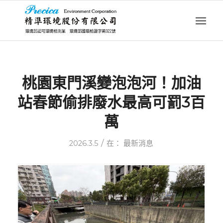
桃園東門溪變泡泡河！加油
站春節偷排廢水最高可罰3百
萬
/
2026.3.5
在：
最新消息