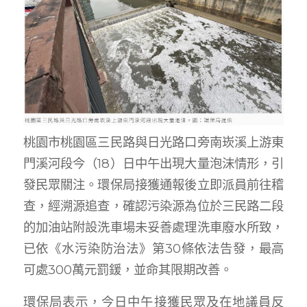
桃園市桃園區三民路與日光路口旁南崁溪上游東
門溪河段今（18）日中午出現大量泡沫情形，引
發民眾關注。環保局接獲通報後立即派員前往稽
查，經溯源追查，確認污染源為位於三民路二段
的加油站附設洗車場未妥善處理洗車廢水所致，
已依《水污染防治法》第30條依法告發，最高
可處300萬元罰鍰，並命其限期改善。
環保局表示，今日中午接獲民眾及在地議員反