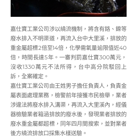
嘉仕寶工業公司涉以繞流機制，將含有鉻、鎳等
廢水排入不明渠道，再流入台中大里溪，排放的
重金屬超標2倍至14倍，化學需氧量逾限值近40
倍，時間長達5年。一審判罰嘉仕寶300萬元，
沒收1330萬元不法所得，台中高分院駁回上
訴，全案確定。
嘉仕寶工業公司由王姓男子擔任負責人，負責金
屬表面處理業務，檢警前年接獲市民檢舉，業者
涉違法將廢水排入溝渠，再流入大里溪內，經儀
器檢驗業者箱涵排放的廢水後，發現業者排放的
廢水重金屬都超標，同年四月間搜索，並對業者
後方繞流排放口採集水樣送驗。