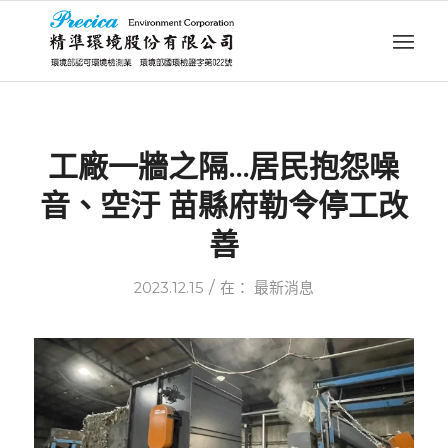
工廠一牆之隔…居民抱怨噪
音、空汙 苗縣府勒令停工改
善
/
2023.12.15
在：
最新消息