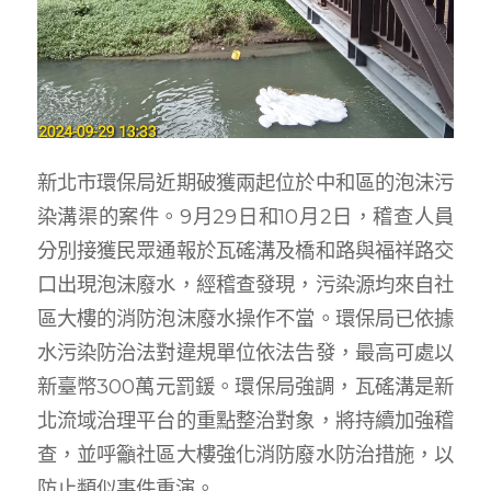
新北市環保局近期破獲兩起位於中和區的泡沫污
染溝渠的案件。9月29日和10月2日，稽查人員
分別接獲民眾通報於瓦磘溝及橋和路與福祥路交
口出現泡沫廢水，經稽查發現，污染源均來自社
區大樓的消防泡沫廢水操作不當。環保局已依據
水污染防治法對違規單位依法告發，最高可處以
新臺幣300萬元罰鍰。環保局強調，瓦磘溝是新
北流域治理平台的重點整治對象，將持續加強稽
查，並呼籲社區大樓強化消防廢水防治措施，以
防止類似事件重演。