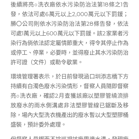
後續將亮○洗衣廠依水污染防治法第18條之1告
發，依法可處6萬元以上2,000萬元以下罰鍰；
勝〇公司則依水污染防治法第28條告發，依法
可處1萬元以上600萬元以下罰鍰。該2家業者污
染行為倘依法認定屬情節重大，得令其停止作為
或停工、停業，必要時，並得廢止其水污染防治
許可證（文件）或勒令歇業。
環境管理署表示，於日前發現涵口圳添志橋下方
持續有白濁色廢水污染情形，督察人員隨即督察
亮○洗衣廠，確認2月查獲該廠以塑膠管繞流排
放廢水的雨水側溝處非法塑膠管線已鋸斷及移
除，場內大型洗衣機產出的廢水暫以大型塑膠桶
盛裝，預計委外處理。