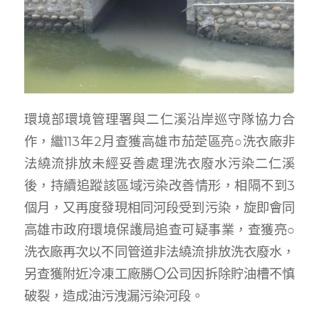
環境部環境管理署與二仁溪沿岸巡守隊協力合
作，繼113年2月查獲高雄市茄萣區亮○洗衣廠非
法繞流排放未經妥善處理洗衣廢水污染二仁溪
後，持續追蹤該區域污染改善情形，相隔不到3
個月，又再度發現相同河段受到污染，旋即會同
高雄市政府環境保護局追查可疑事業，查獲亮○
洗衣廠再次以不同管道非法繞流排放洗衣廢水，
另查獲附近冷凍工廠勝〇公司因拆除貯油槽不慎
破裂，造成油污洩漏污染河段。