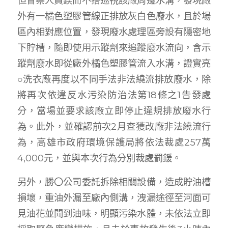
但督察人員鍥而不捨巡視該廠周邊水溝，發現廠
外有一橘色塑膠管線正排放灰白色廢水，且於場
區內相對應位置，發現廢水處理區旁設有隱密地
下貯槽，隨即使用示蹤劑來追蹤廢水流向，含示
蹤劑廢水即從廠外橘色塑膠管流入水溝，證實亮
○洗衣廠再度以不同手法非法繞流排放廢水，除
將再次依違反水污染防治法第18條之1告發處
分，當場並要求該廠立即停止違規排放廢水行
為。此外，並確認前次2月查獲改廠非法繞流行
為，高雄市政府環境保護局將依法裁處257萬
4,000元，並與本次行為分別裁處罰鍰。
另外，勝〇公司委託拆除相關設備，造成貯油槽
損壞，重油外漏至廠內側溝，洩漏途徑至河面可
見油花並聞到油味，明顯污染水體，未依法立即