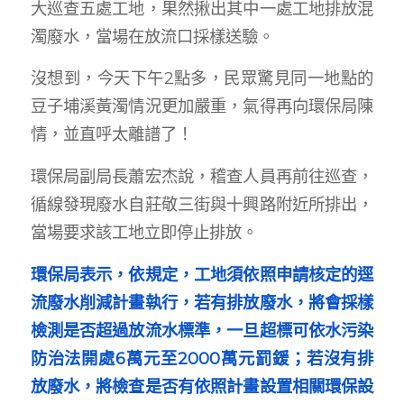
大巡查五處工地，果然揪出其中一處工地排放混
濁廢水，當場在放流口採樣送驗。
沒想到，今天下午2點多，民眾驚見同一地點的
豆子埔溪黃濁情況更加嚴重，氣得再向環保局陳
情，並直呼太離譜了！
環保局副局長蕭宏杰說，稽查人員再前往巡查，
循線發現廢水自莊敬三街與十興路附近所排出，
當場要求該工地立即停止排放。
環保局表示，依規定，工地須依照申請核定的逕
流廢水削減計畫執行，若有排放廢水，將會採樣
檢測是否超過放流水標準，一旦超標可依水污染
防治法開處6萬元至2000萬元罰鍰；若沒有排
放廢水，將檢查是否有依照計畫設置相關環保設