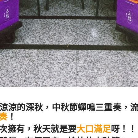
涼涼的深秋，中秋節蟬鳴三重奏，
奏
！
次擁有，秋天就是要
大口滿足
呀！！