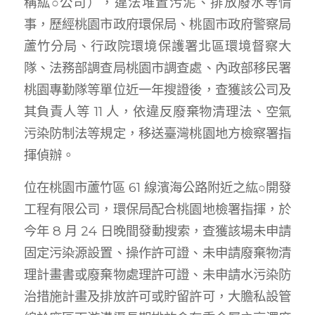
稱紘○公司），違法堆置污泥、排放廢水等情
事，歷經桃園市政府環保局、桃園市政府警察局
蘆竹分局、行政院環境保護署北區環境督察大
隊、法務部調查局桃園市調查處、內政部移民署
桃園專勤隊等單位近一年搜證後，查獲該公司及
其負責人等 11 人，依違反廢棄物清理法、空氣
污染防制法等規定，移送臺灣桃園地方檢察署指
揮偵辦。
位在桃園市蘆竹區 61 線濱海公路附近之紘○開發
工程有限公司，環保局配合桃園地檢署指揮，於
今年 8 月 24 日晚間發動搜索，查獲該場未申請
固定污染源設置、操作許可證、未申請廢棄物清
理計畫書或廢棄物處理許可證、未申請水污染防
治措施計畫及排放許可或貯留許可，大膽私設管