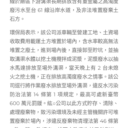
線於廠區下游溝渠長期排放含有重金屬之高濁度
廢污水至台 61 線沿岸水道，及非法堆置廢棄土
石方。
環保局表示，該公司派車輛至營建工地、土資場
收取費用載運土方堆置於場內，含水率較高無法
堆置之廢土，進到場內後，直接卸至貯坑，並抽
取溝渠水體以挖土機攪拌成泥漿，泥漿廢水以抽
水馬達排放至場外溝渠，當天晚上有 2 台未熄
火之挖土機，正在排放高濁度廢水之情事。該公
司逕行將作業廢水排放至場外溝渠，違反水污染
防治法第 14 條第 1 項規定，最高可處新臺幣
600 萬元罰鍰。紘○公司以此方式貯存、清除、
處理廢棄物，致污染環境及未經主管機關許可堆
置廢棄於場內，涉違反廢棄物清理法第 46 條第