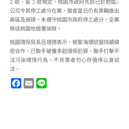
2 款、第 3 款規定。桃園市政府先前已針對紘○
公司令其停工處分在案，搜查當日仍有車輛進出
廠區及過磅，未遵守桃園市政府停工處分，全案
移送桃園地檢署偵辦。
桃園環保局長呂理德表示，檢警海環結盟持續縝
密合作，已聯手破獲多起環保犯罪，聯手打擊不
法污染環境行為，不肖業者勿心存僥倖以身試
法。
Facebook
Email
Line